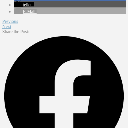
teilen
E-Mail
Previous
Next
Share the Post: