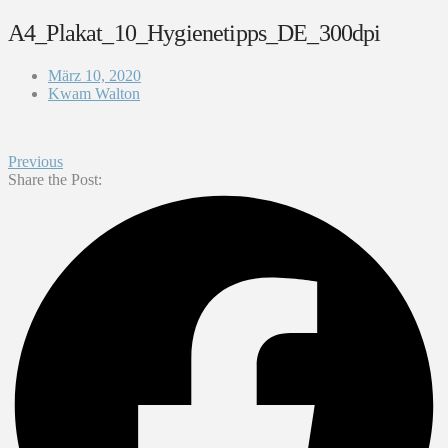
A4_Plakat_10_Hygienetipps_DE_300dpi
März 10, 2020
Kwam Walton
Previous
Share the Post: