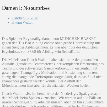
Damen I: No surprises
Oktober 15, 2020
Kwam Walton
Das Spiel der Regionalligadamen von MÜNCHEN BASKET
gegen den Tus Bad Aibling endete ohne große Überraschung mit
einem Sieg der Aiblingerinnen. Es war aber trotz des deutlichen
Ergebnisses von 37:68 für Aibling kein Selbstläufer.
Die Mädels von Coach Walton haben sich, trotz der personellen
Ausfälle (gerade im Centerbereich), der kompletten Erneuerung des
Teams und der schwierigen Saisonvorbereitung, erstaunlich gut
geschlagen. Teamgefüge, Motivation und Einstellung stimmten;
einzig die mangelnde Trefferquote sorgte dafür, dass das Spiel nicht
spannender gestaltet werden konnte. Der Auftritt der
Münchnerinnen lässt aber für die nächsten Wochen hoffen.
Coach Walton: „Es hat heute, trotz der Niederlage, Spaß gemacht
den Mädels beim Spielen zuzusehen. Wir werden auf alle Fälle an
unserer Scoring-Ability arbeiten müssen, aber ich bin zuversichtlich,
dass wir diesbezüglich sowie konditionell und in der Defense ab