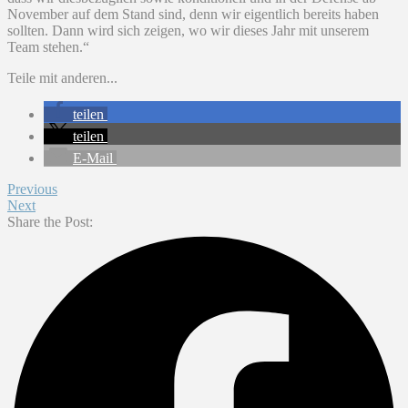
November auf dem Stand sind, denn wir eigentlich bereits haben
sollten. Dann wird sich zeigen, wo wir dieses Jahr mit unserem
Team stehen.“
Teile mit anderen...
teilen
teilen
E-Mail
Previous
Next
Share the Post: