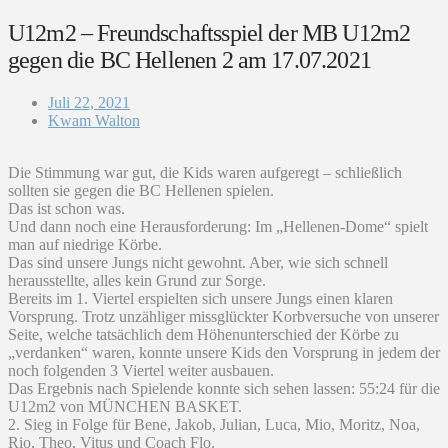
U12m2 – Freundschaftsspiel der MB U12m2
gegen die BC Hellenen 2 am 17.07.2021
Juli 22, 2021
Kwam Walton
Die Stimmung war gut, die Kids waren aufgeregt – schließlich
sollten sie gegen die BC Hellenen spielen.
Das ist schon was.
Und dann noch eine Herausforderung: Im „Hellenen-Dome“ spielt
man auf niedrige Körbe.
Das sind unsere Jungs nicht gewohnt. Aber, wie sich schnell
herausstellte, alles kein Grund zur Sorge.
Bereits im 1. Viertel erspielten sich unsere Jungs einen klaren
Vorsprung. Trotz unzähliger missglückter Korbversuche von unserer
Seite, welche tatsächlich dem Höhenunterschied der Körbe zu
„verdanken“ waren, konnte unsere Kids den Vorsprung in jedem der
noch folgenden 3 Viertel weiter ausbauen.
Das Ergebnis nach Spielende konnte sich sehen lassen: 55:24 für die
U12m2 von MÜNCHEN BASKET.
2. Sieg in Folge für Bene, Jakob, Julian, Luca, Mio, Moritz, Noa,
Rio, Theo, Vitus und Coach Flo.