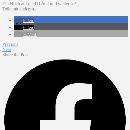
Ein Hoch auf die U12m2 und weiter so!
Teile mit anderen...
teilen
teilen
E-Mail
Previous
Next
Share the Post: