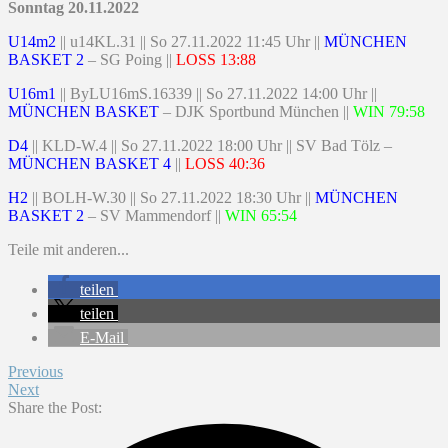
Sonntag 20.11.2022
U14m2
|| u14KL.31 || So 27.11.2022 11:45 Uhr ||
MÜNCHEN
BASKET 2
– SG Poing ||
LOSS 13:88
U16m1
|| ByLU16mS.16339 || So 27.11.2022 14:00 Uhr ||
MÜNCHEN BASKET
– DJK Sportbund München ||
WIN 79:58
D4
|| KLD-W.4 || So 27.11.2022 18:00 Uhr || SV Bad Tölz –
MÜNCHEN BASKET 4
||
LOSS 40:36
H2
|| BOLH-W.30 || So 27.11.2022 18:30 Uhr ||
MÜNCHEN
BASKET 2
– SV Mammendorf ||
WIN 65:54
Teile mit anderen...
teilen
teilen
E-Mail
Previous
Next
Share the Post: