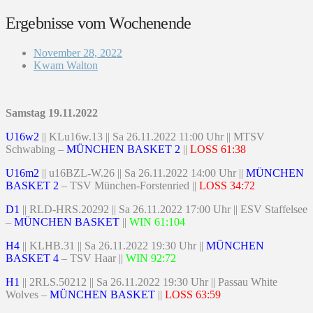
Ergebnisse vom Wochenende
November 28, 2022
Kwam Walton
Samstag 19.11.2022
U16w2
|| KLu16w.13 || Sa 26.11.2022 11:00 Uhr || MTSV
Schwabing –
MÜNCHEN BASKET 2
||
LOSS 61:38
U16m2
|| u16BZL-W.26 || Sa 26.11.2022 14:00 Uhr ||
MÜNCHEN
BASKET 2
– TSV München-Forstenried ||
LOSS 34:72
D1
|| RLD-HRS.20292 || Sa 26.11.2022 17:00 Uhr || ESV Staffelsee
–
MÜNCHEN BASKET
||
WIN 61:104
H4
|| KLHB.31 || Sa 26.11.2022 19:30 Uhr ||
MÜNCHEN
BASKET 4
– TSV Haar ||
WIN 92:72
H1
|| 2RLS.50212 || Sa 26.11.2022 19:30 Uhr || Passau White
Wolves –
MÜNCHEN BASKET
||
LOSS 63:59