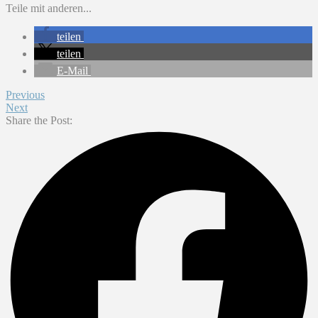
Teile mit anderen...
teilen
teilen
E-Mail
Previous
Next
Share the Post: