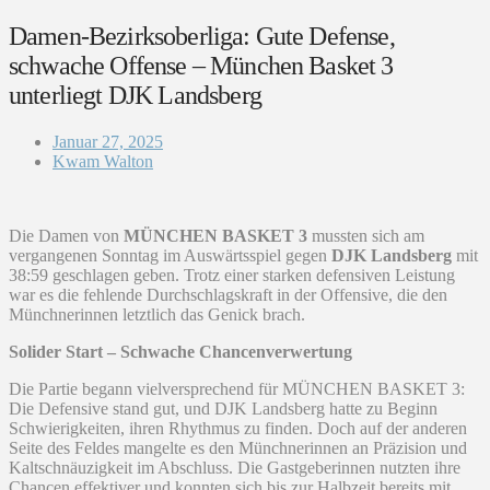
Damen-Bezirksoberliga: Gute Defense,
schwache Offense – München Basket 3
unterliegt DJK Landsberg
Januar 27, 2025
Kwam Walton
Die Damen von
MÜNCHEN BASKET 3
mussten sich am
vergangenen Sonntag im Auswärtsspiel gegen
DJK Landsberg
mit
38:59 geschlagen geben. Trotz einer starken defensiven Leistung
war es die fehlende Durchschlagskraft in der Offensive, die den
Münchnerinnen letztlich das Genick brach.
Solider Start – Schwache Chancenverwertung
Die Partie begann vielversprechend für MÜNCHEN BASKET 3:
Die Defensive stand gut, und DJK Landsberg hatte zu Beginn
Schwierigkeiten, ihren Rhythmus zu finden. Doch auf der anderen
Seite des Feldes mangelte es den Münchnerinnen an Präzision und
Kaltschnäuzigkeit im Abschluss. Die Gastgeberinnen nutzten ihre
Chancen effektiver und konnten sich bis zur Halbzeit bereits mit