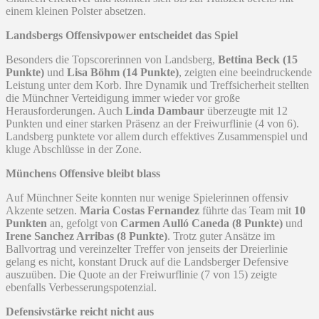
einem kleinen Polster absetzen.
Landsbergs Offensivpower entscheidet das Spiel
Besonders die Topscorerinnen von Landsberg,
Bettina Beck (15
Punkte)
und
Lisa Böhm (14 Punkte)
, zeigten eine beeindruckende
Leistung unter dem Korb. Ihre Dynamik und Treffsicherheit stellten
die Münchner Verteidigung immer wieder vor große
Herausforderungen. Auch
Linda Dambaur
überzeugte mit 12
Punkten und einer starken Präsenz an der Freiwurflinie (4 von 6).
Landsberg punktete vor allem durch effektives Zusammenspiel und
kluge Abschlüsse in der Zone.
Münchens Offensive bleibt blass
Auf Münchner Seite konnten nur wenige Spielerinnen offensiv
Akzente setzen.
Maria Costas Fernandez
führte das Team mit
10
Punkten
an, gefolgt von
Carmen Aulló Caneda (8 Punkte)
und
Irene Sanchez Arribas (8 Punkte)
. Trotz guter Ansätze im
Ballvortrag und vereinzelter Treffer von jenseits der Dreierlinie
gelang es nicht, konstant Druck auf die Landsberger Defensive
auszuüben. Die Quote an der Freiwurflinie (7 von 15) zeigte
ebenfalls Verbesserungspotenzial.
Defensivstärke reicht nicht aus