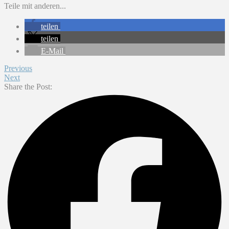
Teile mit anderen...
teilen
teilen
E-Mail
Previous
Next
Share the Post: