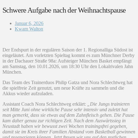
Schwere Aufgabe nach der Weihnachtspause
Januar 6, 2026
Kwam Walton
Der Endspurt in der regulären Saison der 1. Regionalliga Südost ist
eingeläutet. Am vorletzten Spieltag kommt es zum Münchner Derby
in der Dachauer Straße 98a: Aufsteiger München Basket empfängt
am Samstag, den 10.01.2026, um 18:30 Uhr den Lokalrivalen Jahn
München.
Das Team des Trainerduos Philip Gatza und Nora Schlechtweg hat
die spielfreie Zeit genutzt, um neue Kräfte zu sammeln und die
Akkus wieder aufzuladen.
Assistant Coach Nora Schlechtweg erklärt:
„Die Jungs trainieren
seit Mitte Juni ohne wirkliche Pause sehr intensiv und zuletzt hat
man gemerkt, dass sie etwas auf dem Zahnfleisch gehen. Die Pause
kam daher genau zur richtigen Zeit. Nach dem Auswärtssieg in
Neustadt haben wir bewusst zwei Wochen trainingsfrei gegeben,
damit sie im Kreis ihrer Familien Abstand vom Basketball gewinnen
und regenerieren können. Jetzt freuen wir uns auf den restlichen