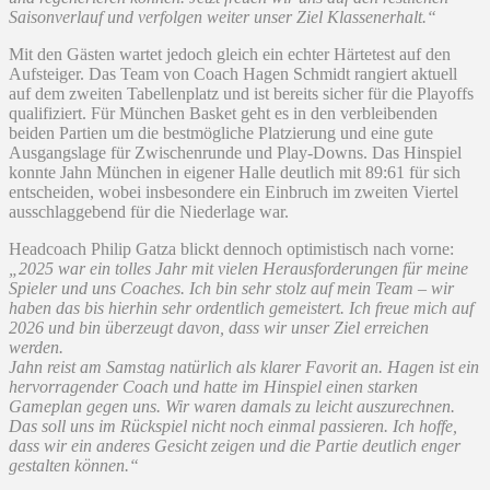
Saisonverlauf und verfolgen weiter unser Ziel Klassenerhalt.“
Mit den Gästen wartet jedoch gleich ein echter Härtetest auf den
Aufsteiger. Das Team von Coach Hagen Schmidt rangiert aktuell
auf dem zweiten Tabellenplatz und ist bereits sicher für die Playoffs
qualifiziert. Für München Basket geht es in den verbleibenden
beiden Partien um die bestmögliche Platzierung und eine gute
Ausgangslage für Zwischenrunde und Play-Downs. Das Hinspiel
konnte Jahn München in eigener Halle deutlich mit 89:61 für sich
entscheiden, wobei insbesondere ein Einbruch im zweiten Viertel
ausschlaggebend für die Niederlage war.
Headcoach Philip Gatza blickt dennoch optimistisch nach vorne:
„2025 war ein tolles Jahr mit vielen Herausforderungen für meine
Spieler und uns Coaches. Ich bin sehr stolz auf mein Team – wir
haben das bis hierhin sehr ordentlich gemeistert. Ich freue mich auf
2026 und bin überzeugt davon, dass wir unser Ziel erreichen
werden.
Jahn reist am Samstag natürlich als klarer Favorit an. Hagen ist ein
hervorragender Coach und hatte im Hinspiel einen starken
Gameplan gegen uns. Wir waren damals zu leicht auszurechnen.
Das soll uns im Rückspiel nicht noch einmal passieren. Ich hoffe,
dass wir ein anderes Gesicht zeigen und die Partie deutlich enger
gestalten können.“