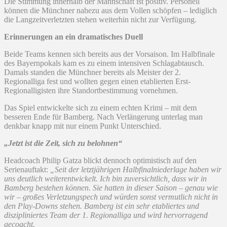
Die Stimmung innerhalb der Mannschaft ist positiv. Personell
können die Münchner nahezu aus dem Vollen schöpfen – lediglich
die Langzeitverletzten stehen weiterhin nicht zur Verfügung.
Erinnerungen an ein dramatisches Duell
Beide Teams kennen sich bereits aus der Vorsaison. Im Halbfinale
des Bayernpokals kam es zu einem intensiven Schlagabtausch.
Damals standen die Münchner bereits als Meister der 2.
Regionalliga fest und wollten gegen einen etablierten Erst-
Regionalligisten ihre Standortbestimmung vornehmen.
Das Spiel entwickelte sich zu einem echten Krimi – mit dem
besseren Ende für Bamberg. Nach Verlängerung unterlag man
denkbar knapp mit nur einem Punkt Unterschied.
„Jetzt ist die Zeit, sich zu belohnen“
Headcoach Philip Gatza blickt dennoch optimistisch auf den
Serienauftakt:
„Seit der letztjährigen Halbfinalniederlage haben wir
uns deutlich weiterentwickelt. Ich bin zuversichtlich, dass wir in
Bamberg bestehen können. Sie hatten in dieser Saison – genau wie
wir – großes Verletzungspech und würden sonst vermutlich nicht in
den Play-Downs stehen. Bamberg ist ein sehr etabliertes und
diszipliniertes Team der 1. Regionalliga und wird hervorragend
gecoacht.