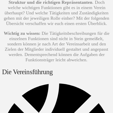
Struktur und die richtigen Repräsentanten
. Doch
welche wichtigen Funktionen gibt es in einem Verein
überhaupt? Und welche Tätigkeiten und Zuständigkeiten
gehen mit der jeweiligen Rolle einher? Mit der folgenden
Übersicht verschaffen wir euch einen ersten Überblick.
Wichtig zu wissen:
Die Tätigkeitsbeschreibungen für die
einzelnen Funktionen sind nicht in Stein gemeißelt,
sondern können je nach Art der Vereinsarbeit und den
Zielen der Mitglieder individuell gestaltet und angepasst
werden. Dementsprechend können die Aufgaben der
Funktionsträger leicht abweichen.
Die Vereinsführung