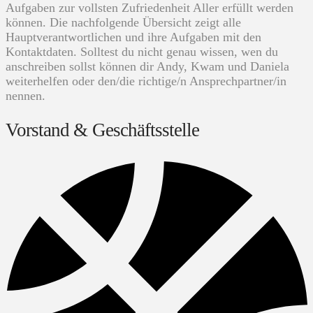
Aufgaben zur vollsten Zufriedenheit Aller erfüllt werden
können. Die nachfolgende Übersicht zeigt alle
Hauptverantwortlichen und ihre Aufgaben mit den
Kontaktdaten. Solltest du nicht genau wissen, wen du
anschreiben sollst können dir Andy, Kwam und Daniela
weiterhelfen oder den/die richtige/n Ansprechpartner/in
nennen.
Vorstand & Geschäftsstelle