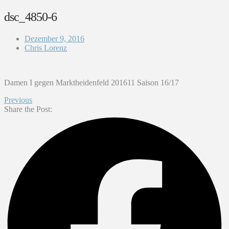
dsc_4850-6
Dezember 9, 2016
Chris Lorenz
Damen I gegen Marktheidenfeld 201611 Saison 16/17
Previous
Share the Post: