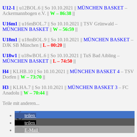
U12-1
|| u12BOL.6 || So 10.10.2021 ||
MÜNCHEN BASKET
–
Ackermannbogen e.V. ||
W
– 86:38
||
U16m1
|| u16mBOL.7 || So 10.10.2021 || TSV Grünwald –
MÜNCHEN BASKET
||
W
– 56:59
||
U18m1
|| u18mBOL.9 || So 10.10.2021 ||
MÜNCHEN BASKET
–
DJK SB München ||
L – 00:20
||
U18w1
|| u18wBOL.6 || So 10.10.2021 || TuS Bad Aibling –
MÜNCHEN BASKET
||
L – 74:50
||
H4
|| KLHB.10 || So 10.10.2021 ||
MÜNCHEN BASKET 4
– TSV
Dorfen ||
W
– 73:70
||
H3
|| KLHA.7 || So 10.10.2021 ||
MÜNCHEN BASKET 3
– FC
Anadolu ||
W
– 70:44
||
Teile mit anderen...
teilen
teilen
E-Mail