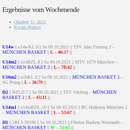
Ergebnisse vom Wochenende
Oktober 11, 2021
Kwam Walton
U14w
|| u14wKL.8 || Sa 09.10.2021 || TSV Jahn Freising 2 –
MÜNCHEN BASKET
||
L – 46:17
||
U14m2
|| u14BZL.8 || Sa 09.10.2021 || MTV 1879 München –
MÜNCHEN BASKET 2
||
L – 78:42
||
U16m2
|| u16KL.6 || Sa 09.10.2021 ||
MÜNCHEN BASKET 2
–
SG Poing ||
L – 36:79
||
D2
|| BZLD.7 || Sa 09.10.2021 || TSV Olching –
MÜNCHEN
BASKET 2
||
L – 43:31
||
U14m1
|| u14mBOL.10 || Sa 09.10.2021 || BC Hellenen München 2
–
MÜNCHEN BASKET
||
L – 53:67
||
H1
|| 2RLS.50196 || Sa 09.10.2021 || Fibalon Baskets Neumarkt –
MÜNCHEN BASKET
||
W
– 53:65
||