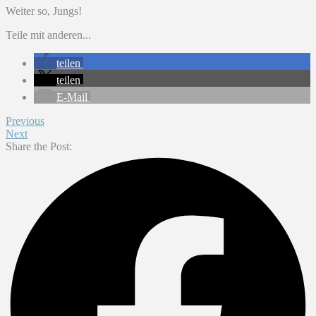
Weiter so, Jungs!
Teile mit anderen...
teilen
teilen
E-Mail
Previous
Next
Share the Post: