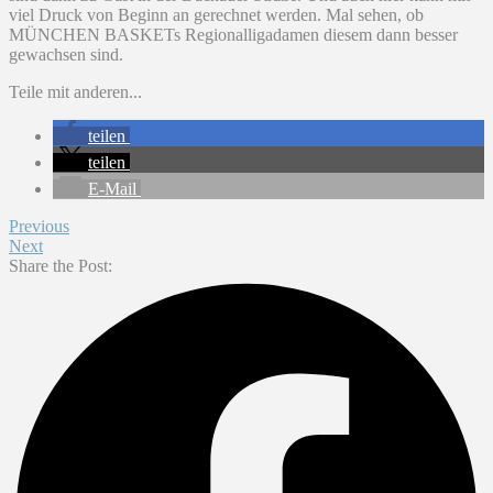
viel Druck von Beginn an gerechnet werden. Mal sehen, ob
MÜNCHEN BASKETs Regionalligadamen diesem dann besser
gewachsen sind.
Teile mit anderen...
teilen
teilen
E-Mail
Previous
Next
Share the Post: