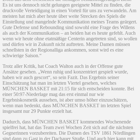
Es ist uns dennoch nicht gelungen geeignete Mittel zu finden, die
druckvolle Verteidigung in einen Vorteil für uns zu verwandeln. Am
meisten hat mich aber heute über weite Strecken des Spiels die
Einstellung und mangelnde Kommunikation meines Teams geärgert.
Gute Defense und Rebounding sind sowohl eine Frage des Willens
als auch der Kommunikation – an beiden hat es heute gefehlt. Auch
wenn wir heute ohne etatmäßige Centerin angetreten sind, so wollen
und dürfen wir in Zukunft nicht auftreten. Meine Damen müssen
schnellsten in der Regionalliga ankommen, sonst wird es eine
schwierige Saison.“
Trotz aller Kritik, hat Coach Walton auch in der Offense gute
Ansätze gesehen. „Wenn ruhig und konzentriert gespielt wurde,
haben wir auch gescort“, so sein Fazit. Das Ergebnis seiner
Einschätzung hat man im letzten Viertel gesehen, welches
MÜNCHEN BASKET mit 21:15 für sich entscheiden konnte. Bei
einer 50:97-Niederlage mag das erst einmal nur wie
Ergebniskosmetik aussehen, ist aber umso höher einzuschätzen,
wenn man bedenkt, dass MÜNCHEN BASKET im letzten Spiel
insgesamt nur 29 Punkte erzielt hat.
Dadurch, dass MÜNCHEN BASKET kommendes Wochenende
spielfrei hat, hat das Team zwei Wochen Zeit sich auf die nächsten
Gegnerinnen vorzubereiten. Die Damen des TSV 1861 Nördlingen
sind dann zu Gast in der Dachauer Straße. Und auch hier kann mit