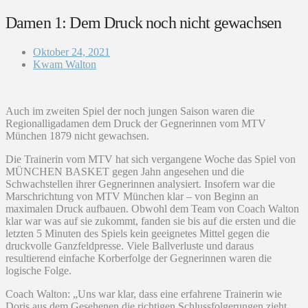
Damen 1: Dem Druck noch nicht gewachsen
Oktober 24, 2021
Kwam Walton
Auch im zweiten Spiel der noch jungen Saison waren die
Regionalligadamen dem Druck der Gegnerinnen vom MTV
München 1879 nicht gewachsen.
Die Trainerin vom MTV hat sich vergangene Woche das Spiel von
MÜNCHEN BASKET gegen Jahn angesehen und die
Schwachstellen ihrer Gegnerinnen analysiert. Insofern war die
Marschrichtung von MTV München klar – von Beginn an
maximalen Druck aufbauen. Obwohl dem Team von Coach Walton
klar war was auf sie zukommt, fanden sie bis auf die ersten und die
letzten 5 Minuten des Spiels kein geeignetes Mittel gegen die
druckvolle Ganzfeldpresse. Viele Ballverluste und daraus
resultierend einfache Korberfolge der Gegnerinnen waren die
logische Folge.
Coach Walton: „Uns war klar, dass eine erfahrene Trainerin wie
Doris aus dem Gesehenen die richtigen Schlussfolgerungen zieht.