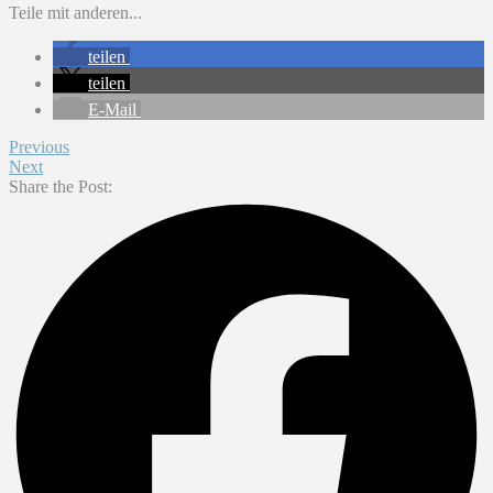
Teile mit anderen...
teilen
teilen
E-Mail
Previous
Next
Share the Post: