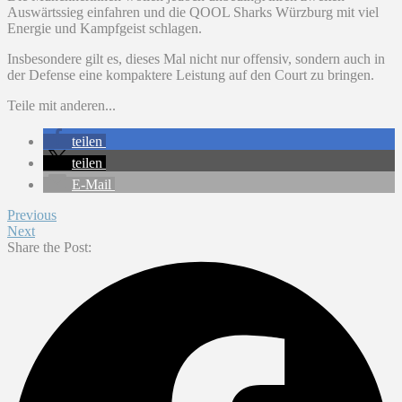
Auswärtssieg einfahren und die QOOL Sharks Würzburg mit viel
Energie und Kampfgeist schlagen.
Insbesondere gilt es, dieses Mal nicht nur offensiv, sondern auch in
der Defense eine kompaktere Leistung auf den Court zu bringen.
Teile mit anderen...
teilen
teilen
E-Mail
Previous
Next
Share the Post: