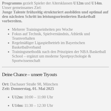
Programms
gezielt Spieler der Altersklassen
U12m
und
U14m
.
Unser gemeinsames Ziel:
Junge Talente frühzeitig strukturiert ausbilden und optimal auf
den nächsten Schritt im leistungsorientierten Basketball
vorbereiten.
Mehrere Trainingseinheiten pro Woche
Fokus auf Technik, Spielverständnis, Athletik und
Teamverhalten
Regelmäßiger Ligaspielbetrieb im Bayerischen
Basketballverband
Trainingsmethodik nach den Prinzipien der NBA Basketball
School – ergänzt um moderne Sportpsychologie &
Sportwissenschaft
Deine Chance – unsere Tryouts
Ort:
Dachauer Straße 98, München
Zeit: Donnerstag, 01. Mai 2025
U12m:
10:00 – 11:00 Uhr
U14m:
11:30 – 12:30 Uhr