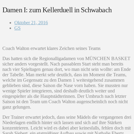
Damen I: zum Kellerduell in Schwabach
Oktober 21, 2016
GS
Coach Walton erwartet klares Zeichen seines Teams
Das hatten sich die Regionalligadamen von MÜNCHEN BASKET
sicher anders vorgestellt. Nach passablem Start steht man bereits
nach vier Spieltagen genau dort, wo man nicht sein wollte: am Ende
der Tabelle. Man merkt sehr deutlich, dass im Moment die Teams,
welche im Gegensatz zu den Damen 1 weitestgehend zusammen
geblieben sind, diese Saison die Nase vorn haben. Sie mussten nur
wenige Spieler integrieren, sind deshalb deutlich weiter und
eingespielter als die Hauptstädterinnen. Der Umbruch nach letzter
Saison ist den Team um Coach Walton augenscheinlich noch nicht
ganz gelungen.
Der Trainer erwartet jedoch, dass seine Mädels die vergangenen drei
Niederlagen endlich hinter sich lassen und sich auf ihre Stärken
konzentrieren. Leicht wird es dabei aber keinesfalls, fehlen doch mit
Sarah Siebert, ein etatmäßiger Aufbau sowie mit Nathalie Ebertz,