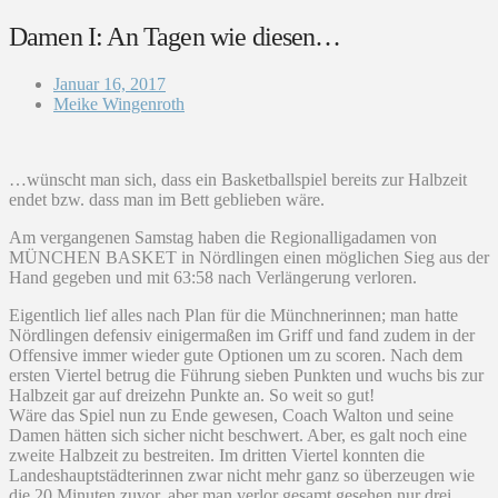
Damen I: An Tagen wie diesen…
Januar 16, 2017
Meike Wingenroth
…wünscht man sich, dass ein Basketballspiel bereits zur Halbzeit
endet bzw. dass man im Bett geblieben wäre.
Am vergangenen Samstag haben die Regionalligadamen von
MÜNCHEN BASKET in Nördlingen einen möglichen Sieg aus der
Hand gegeben und mit 63:58 nach Verlängerung verloren.
Eigentlich lief alles nach Plan für die Münchnerinnen; man hatte
Nördlingen defensiv einigermaßen im Griff und fand zudem in der
Offensive immer wieder gute Optionen um zu scoren. Nach dem
ersten Viertel betrug die Führung sieben Punkten und wuchs bis zur
Halbzeit gar auf dreizehn Punkte an. So weit so gut!
Wäre das Spiel nun zu Ende gewesen, Coach Walton und seine
Damen hätten sich sicher nicht beschwert. Aber, es galt noch eine
zweite Halbzeit zu bestreiten. Im dritten Viertel konnten die
Landeshauptstädterinnen zwar nicht mehr ganz so überzeugen wie
die 20 Minuten zuvor, aber man verlor gesamt gesehen nur drei