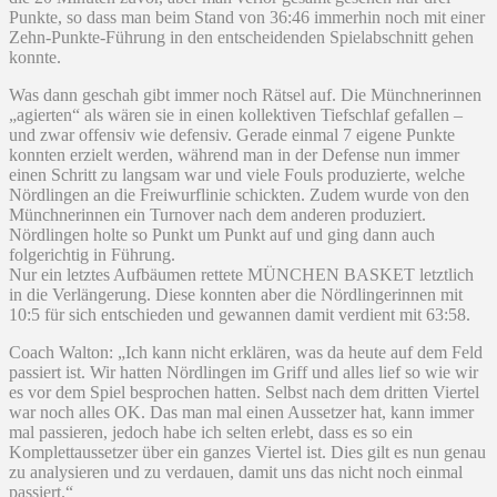
Punkte, so dass man beim Stand von 36:46 immerhin noch mit einer
Zehn-Punkte-Führung in den entscheidenden Spielabschnitt gehen
konnte.
Was dann geschah gibt immer noch Rätsel auf. Die Münchnerinnen
„agierten“ als wären sie in einen kollektiven Tiefschlaf gefallen –
und zwar offensiv wie defensiv. Gerade einmal 7 eigene Punkte
konnten erzielt werden, während man in der Defense nun immer
einen Schritt zu langsam war und viele Fouls produzierte, welche
Nördlingen an die Freiwurflinie schickten. Zudem wurde von den
Münchnerinnen ein Turnover nach dem anderen produziert.
Nördlingen holte so Punkt um Punkt auf und ging dann auch
folgerichtig in Führung.
Nur ein letztes Aufbäumen rettete MÜNCHEN BASKET letztlich
in die Verlängerung. Diese konnten aber die Nördlingerinnen mit
10:5 für sich entschieden und gewannen damit verdient mit 63:58.
Coach Walton: „Ich kann nicht erklären, was da heute auf dem Feld
passiert ist. Wir hatten Nördlingen im Griff und alles lief so wie wir
es vor dem Spiel besprochen hatten. Selbst nach dem dritten Viertel
war noch alles OK. Das man mal einen Aussetzer hat, kann immer
mal passieren, jedoch habe ich selten erlebt, dass es so ein
Komplettaussetzer über ein ganzes Viertel ist. Dies gilt es nun genau
zu analysieren und zu verdauen, damit uns das nicht noch einmal
passiert.“