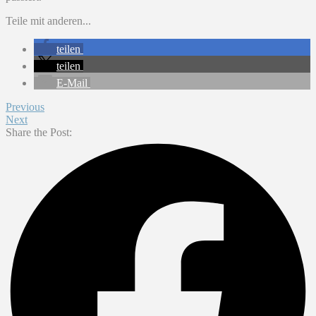
Teile mit anderen...
teilen
teilen
E-Mail
Previous
Next
Share the Post: