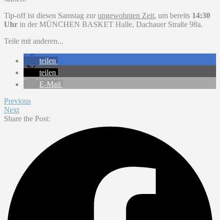
Tip-off ist diesen Samstag zur
ungewohnten Zeit
, um bereits
14:30
Uhr
in der MÜNCHEN BASKET Halle, Dachauer Straße 98a.
Teile mit anderen...
teilen
teilen
E-Mail
Previous
Next
Share the Post: