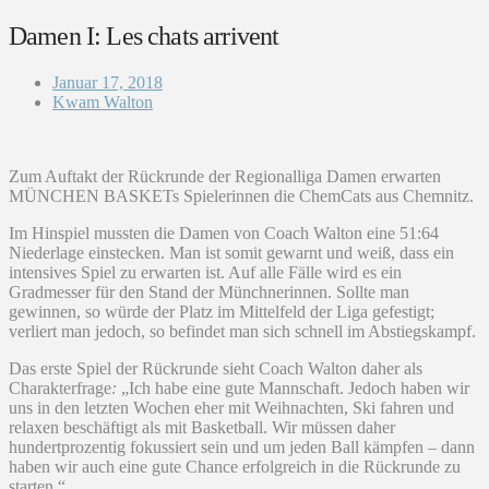
Damen I: Les chats arrivent
Januar 17, 2018
Kwam Walton
Zum Auftakt der Rückrunde der Regionalliga Damen erwarten
MÜNCHEN BASKETs Spielerinnen die ChemCats aus Chemnitz.
Im Hinspiel mussten die Damen von Coach Walton eine 51:64
Niederlage einstecken. Man ist somit gewarnt und weiß, dass ein
intensives Spiel zu erwarten ist. Auf alle Fälle wird es ein
Gradmesser für den Stand der Münchnerinnen. Sollte man
gewinnen, so würde der Platz im Mittelfeld der Liga gefestigt;
verliert man jedoch, so befindet man sich schnell im Abstiegskampf.
Das erste Spiel der Rückrunde sieht Coach Walton daher als
Charakterfrage
:
„Ich habe eine gute Mannschaft. Jedoch haben wir
uns in den letzten Wochen eher mit Weihnachten, Ski fahren und
relaxen beschäftigt als mit Basketball. Wir müssen daher
hundertprozentig fokussiert sein und um jeden Ball kämpfen – dann
haben wir auch eine gute Chance erfolgreich in die Rückrunde zu
starten.“