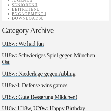
JUGEND
SENIOREN
BEITRETEN
ENGAGEMENT
DOWNLOADS
Category Archive
U18w: We had fun
U18w: Schwieriges Spiel gegen München
Ost
U18w: Niederlage gegen Aibling
U18w-I: Defense wins games
U18w: Gute Besserung Mädchen!
U16w, U18w, U20w: Happy Birthday